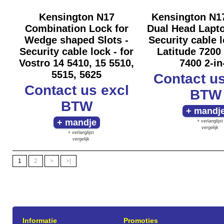
Kensington N17
Kensington N1
Combination Lock for
Dual Head Lapto
Wedge shaped Slots -
Security cable l
Security cable lock - for
Latitude 7200 
Vostro 14 5410, 15 5510,
7400 2-in
5515, 5625
Contact u
Contact us
excl
BTW
BTW
+ verlanglijst
vergelijk
+ verlanglijst
vergelijk
1
2
>
>|
Informatie
Promoties