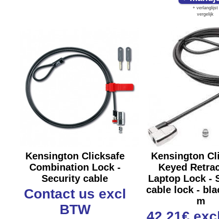
+ verlanglijst
vergelijk
Kensington Clicksafe
Kensington Cl
Combination Lock -
Keyed Retrac
Security cable
Laptop Lock - 
cable lock - bla
Contact us
excl
m
BTW
42,21€
exc