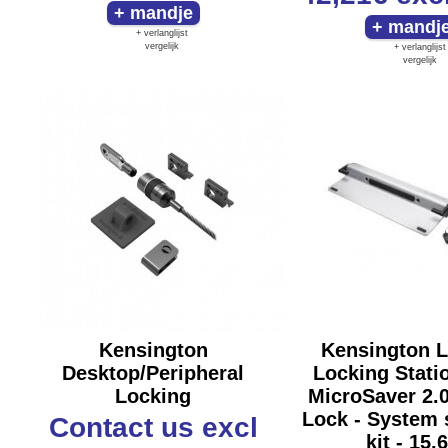
+ verlanglijst
vergelijk
+ verlanglijst
vergelijk
Kensington
Kensington 
Desktop/Peripheral
Locking Statio
Locking
MicroSaver 2.
Lock - System 
Contact us
excl
kit - 15.