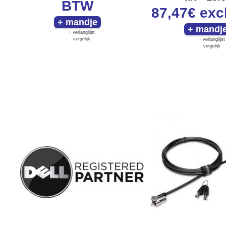
BTW
87,47€
exc
+ verlanglijst
vergelijk
+ verlanglijst
vergelijk