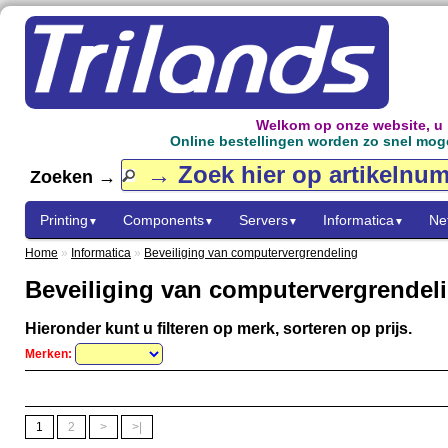
Welkom op onze website, u
Online bestellingen worden zo snel mogel
Zoeken →
Printing
Components
Servers
Informatica
Ne
▼
▼
▼
▼
Home
»
Informatica
»
Beveiliging van computervergrendeling
Beveiliging van computervergrendel
Hieronder kunt u filteren op merk, sorteren op prijs.
Merken:
1
2
>
>|