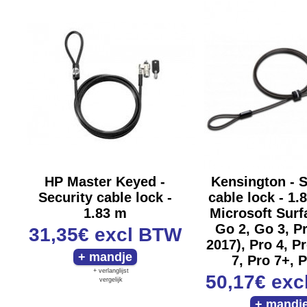
HP Master Keyed -
Kensington - S
Security cable lock -
cable lock - 1.8
1.83 m
Microsoft Surf
Go 2, Go 3, P
31,35€
excl BTW
2017), Pro 4, Pr
7, Pro 7+, P
+ verlanglijst
50,17€
exc
vergelijk