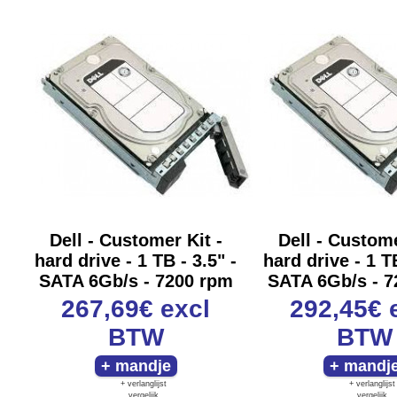
Dell - Customer Kit -
Dell - Custome
hard drive - 1 TB - 3.5" -
hard drive - 1 TB
SATA 6Gb/s - 7200 rpm
SATA 6Gb/s - 7
267,69€
excl
292,45€
BTW
BTW
+ verlanglijst
+ verlanglijst
vergelijk
vergelijk