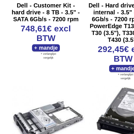
Dell - Customer Kit -
Dell - Hard drive
hard drive - 8 TB - 3.5" -
internal - 3.5"
SATA 6Gb/s - 7200 rpm
6Gb/s - 7200 r
PowerEdge T130
748,61€
excl
T30 (3.5"), T330
BTW
T430 (3.5
292,45€
+ verlanglijst
BTW
vergelijk
+ verlanglijst
vergelijk