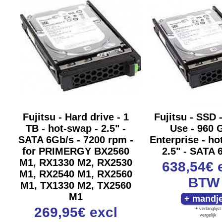
Fujitsu - Hard drive - 1
Fujitsu - SSD 
TB - hot-swap - 2.5" -
Use - 960 
SATA 6Gb/s - 7200 rpm -
Enterprise - ho
for PRIMERGY BX2560
2.5" - SATA 
M1, RX1330 M2, RX2530
638,54€
M1, RX2540 M1, RX2560
BTW
M1, TX1330 M2, TX2560
M1
269,95€
excl
+ verlanglijst
vergelijk