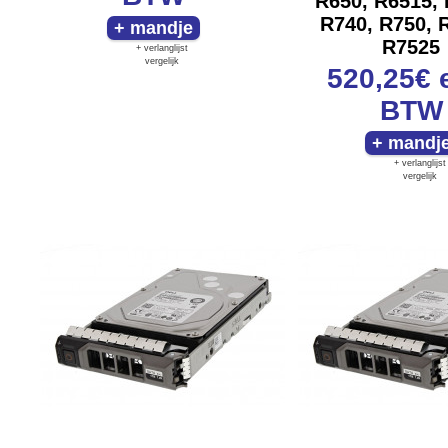
R650, R6515, 
R740, R750, 
R7525
+ verlanglijst
vergelijk
520,25€
BTW
+ verlanglijst
vergelijk