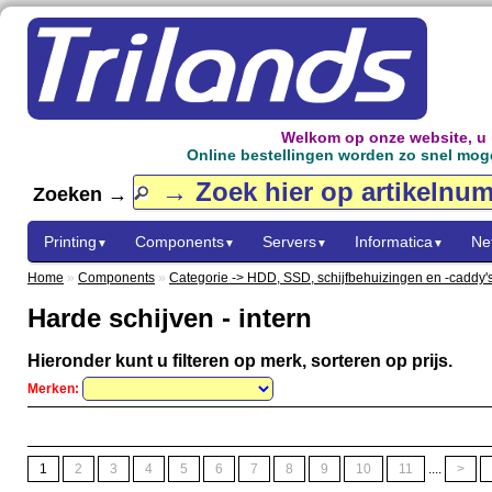
Welkom op onze website, u
Online bestellingen worden zo snel mogel
Zoeken →
Printing
Components
Servers
Informatica
Ne
▼
▼
▼
▼
Home
»
Components
»
Categorie -> HDD, SSD, schijfbehuizingen en -caddy'
Harde schijven - intern
Hieronder kunt u filteren op merk, sorteren op prijs.
Merken:
1
2
3
4
5
6
7
8
9
10
11
....
>