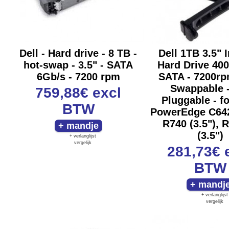
Dell - Hard drive - 8 TB -
Dell 1TB 3.5" I
hot-swap - 3.5" - SATA
Hard Drive 400
6Gb/s - 7200 rpm
SATA - 7200rp
Swappable -
759,88€
excl
Pluggable - f
BTW
PowerEdge C6420
R740 (3.5"), 
(3.5")
+ verlanglijst
vergelijk
281,73€
BTW
+ verlanglijst
vergelijk