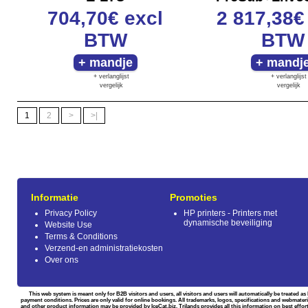
704,70€
excl
2 817,38
BTW
BTW
+ verlanglijst
+ verlanglijst
vergelijk
vergelijk
1
2
>
>|
Informatie
Promoties
Privacy Policy
HP printers - Printers met
dynamische beveiliging
Website Use
Terms & Conditions
Verzend-en administratiekosten
Over ons
This web system is meant only for B2B visitors and users, all visitors and users will automatically be treated 
payment conditions. Prices are only valid for online bookings. All trademarks, logos, specifications and webmateri
and other product information may be provided by IceCat.biz. Trilands provides all this information on best effort