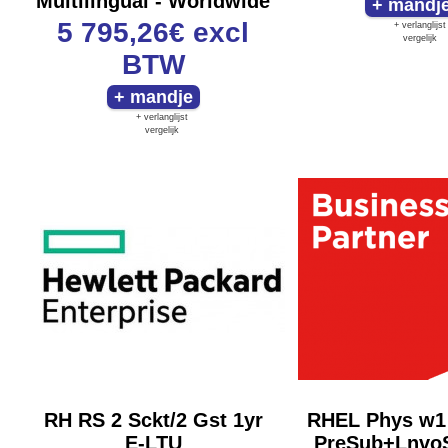
Multilingual - Worldwide
5 795,26€
excl
+ verlanglijst
vergelijk
BTW
+ verlanglijst
vergelijk
RH RS 2 Sckt/2 Gst 1yr
RHEL Phys w1 
E-LTU
PreSub+Lnvo