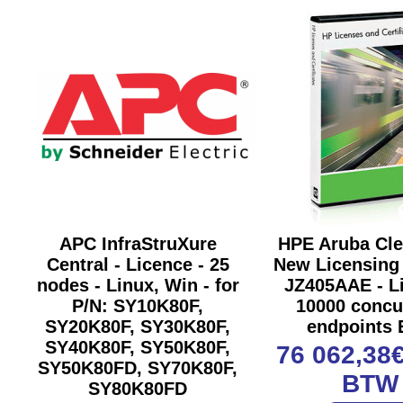
APC InfraStruXure
HPE Aruba Cl
Central - Licence - 25
New Licensing
nodes - Linux, Win - for
JZ405AAE - L
P/N: SY10K80F,
10000 concu
SY20K80F, SY30K80F,
endpoints
SY40K80F, SY50K80F,
76 062,38
SY50K80FD, SY70K80F,
BTW
SY80K80FD