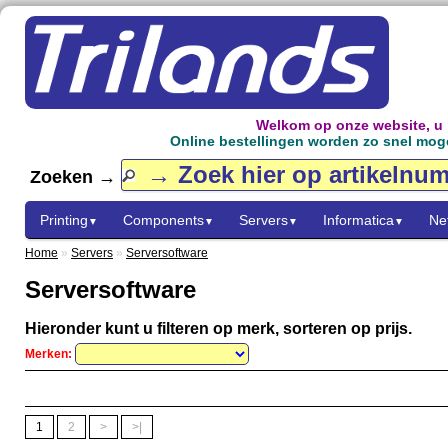
Welkom op onze website, u
Online bestellingen worden zo snel mogel
Zoeken →
Printing
Components
Servers
Informatica
Ne
▼
▼
▼
▼
Home
»
Servers
»
Serversoftware
Serversoftware
Hieronder kunt u filteren op merk, sorteren op prijs.
Merken:
1
2
>
>|