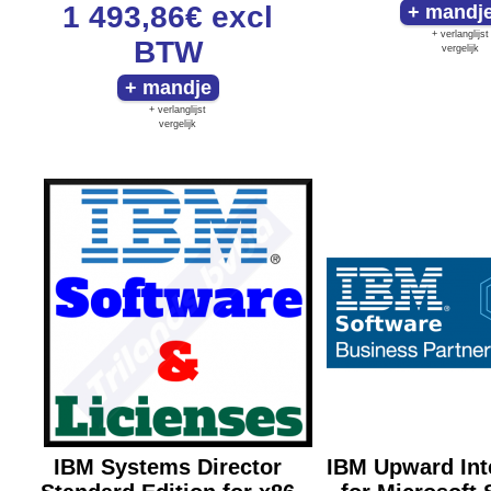
1 493,86€
excl
+ verlanglijst
BTW
vergelijk
+ verlanglijst
vergelijk
IBM Systems Director
IBM Upward Int