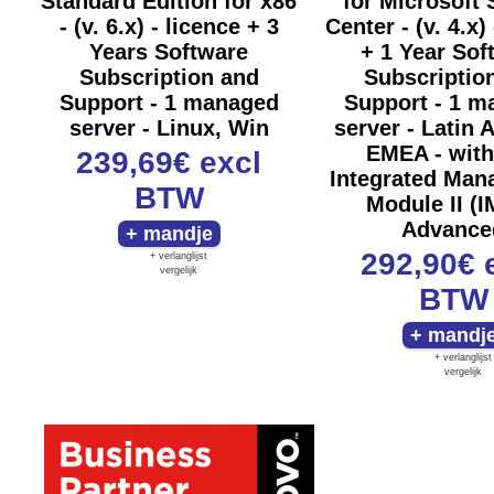
Standard Edition for x86
for Microsoft
- (v. 6.x) - licence + 3
Center - (v. 4.x)
Years Software
+ 1 Year Sof
Subscription and
Subscriptio
Support - 1 managed
Support - 1 m
server - Linux, Win
server - Latin 
EMEA - wit
239,69€
excl
Integrated Ma
BTW
Module II (
Advance
292,90€
+ verlanglijst
vergelijk
BTW
+ verlanglijst
vergelijk