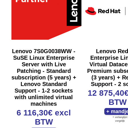
Lenovo 7S0G0038WW -
Lenovo Red
SuSE Linux Enterprise
Enterprise Li
Server with Live
Virtual Datace
Patching - Standard
Premium subsc
subscription (5 years) +
(3 years) + R
Lenovo Standard
Support - 2 s
Support - 1-2 sockets
12 875,40
with unlimited virtual
BTW
machines
6 116,30€
excl
+ verlanglijst
BTW
vergelijk