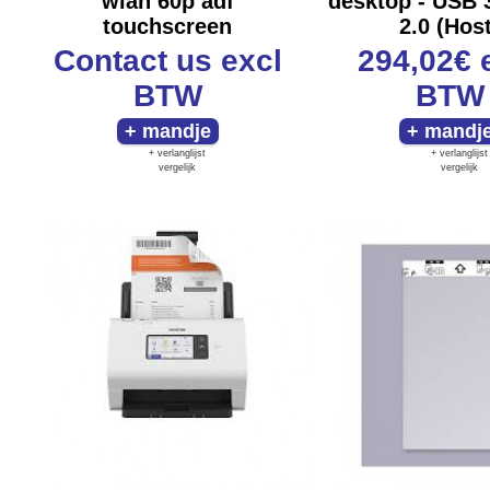
wlan 60p adf
desktop - USB 
touchscreen
2.0 (Host
Contact us
excl
294,02€
BTW
BTW
+ verlanglijst
+ verlanglijst
vergelijk
vergelijk