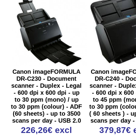
Canon imageFORMULA
Canon image
DR-C230 - Document
DR-C240 - Do
scanner - Duplex - Legal
scanner - Duple
- 600 dpi x 600 dpi - up
- 600 dpi x 600 
to 30 ppm (mono) / up
to 45 ppm (mon
to 30 ppm (colour) - ADF
to 30 ppm (colo
(60 sheets) - up to 3500
( 60 sheets ) - u
scans per day - USB 2.0
scans per day -
226,26€
excl
379,87€