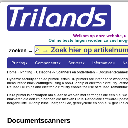
Welkom op onze website, u
Online bestellingen worden zo snel mogel
Zoeken →
Printing
Components
Servers
Informatica
Ne
▼
▼
▼
▼
Home
»
Printing
»
Categorie -> Scanners en onderdelen
»
Documentscanner
Dynamic security enabled printerCertain HP printers are intended to work only 
measures to block cartridges using a non-HP chip or electronic circuitry. Peri
Reused HP chips and electronic circuitry enable the use of reused, remanufactu
Deze printer is ontworpen om alleen te werken met cartridges die een nieuwe
blokkeren die een chip hebben die niet van HP is. Periodieke firmware-update
hergebruikte HP-chip kunt u hergebruikte, gerecyclede en opnieuw gevulde car
Documentscanners