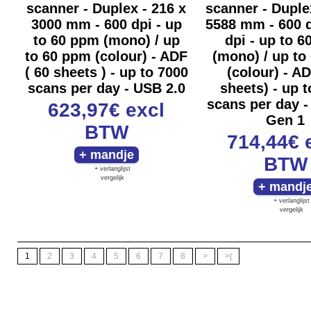
scanner - Duplex - 216 x
scanner - Duple
3000 mm - 600 dpi - up
5588 mm - 600 d
to 60 ppm (mono) / up
dpi - up to 
to 60 ppm (colour) - ADF
(mono) / up to
( 60 sheets ) - up to 7000
(colour) - A
scans per day - USB 2.0
sheets) - up 
scans per day -
623,97€
excl
Gen 1
BTW
714,44€
BTW
+ verlanglijst
vergelijk
+ verlanglijst
vergelijk
1
2
3
4
5
6
7
8
>
>|