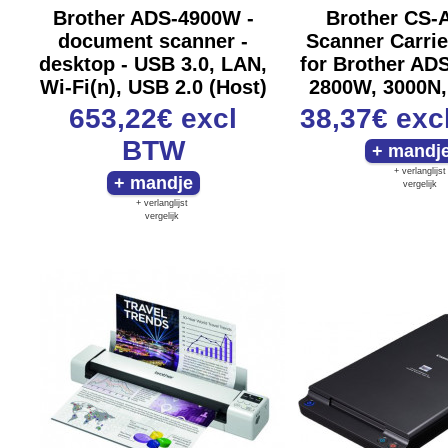
Brother ADS-4900W -
Brother CS-
document scanner -
Scanner Carrie
desktop - USB 3.0, LAN,
for Brother AD
Wi-Fi(n), USB 2.0 (Host)
2800W, 3000N
653,22€
excl
38,37€
exc
BTW
+ verlanglijst
vergelijk
+ verlanglijst
vergelijk