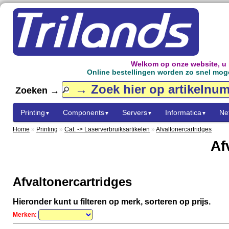
Welkom op onze website, u
Online bestellingen worden zo snel mogel
Zoeken →
Printing
Components
Servers
Informatica
Ne
▼
▼
▼
▼
Home
»
Printing
»
Cat. -> Laserverbruiksartikelen
»
Afvaltonercartridges
Af
Afvaltonercartridges
Hieronder kunt u filteren op merk, sorteren op prijs.
Merken: