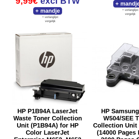
9,99€
excl BTW
+ verlanglijst
vergelijk
+ verlanglijst
vergelijk
HP P1B94A LaserJet
HP Samsung
Waste Toner Collection
W504/SEE T
Unit (P1B94A) for HP
Collection Uni
Color LaserJet
(14000 Pages 