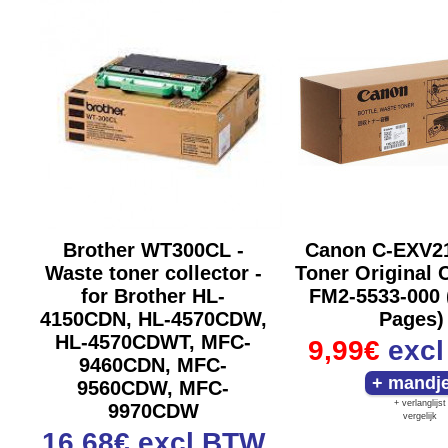
Brother WT300CL -
Canon C-EXV2
Waste toner collector -
Toner Original 
for Brother HL-
FM2-5533-000 
4150CDN, HL-4570CDW,
Pages)
HL-4570CDWT, MFC-
9,99€
exc
9460CDN, MFC-
9560CDW, MFC-
+ verlanglijst
9970CDW
vergelijk
16,68€
excl BTW