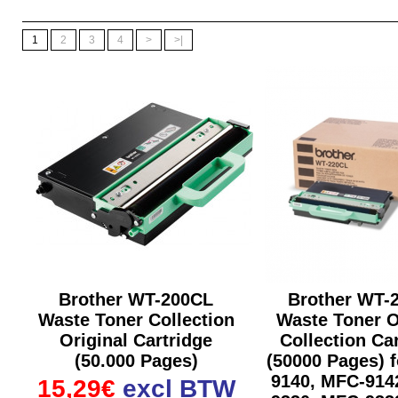
1
2
3
4
>
>|
Brother WT-200CL
Brother WT-
Waste Toner Collection
Waste Toner O
Original Cartridge
Collection Ca
(50.000 Pages)
(50000 Pages) 
9140, MFC-914
15,29€
excl BTW