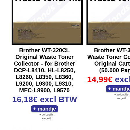
Brother WT-320CL
Brother WT-
Original Waste Toner
Waste Toner Co
Collector - for Brother
Original Car
DCP-L8410, HL-L8250,
(50.000 Pa
L8260, L8350, L8360,
14,99€
exc
L9200, L9300, L9310,
MFC-L8900, L9570
+ verlanglijst
16,18€
excl BTW
vergelijk
+ verlanglijst
vergelijk