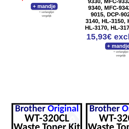
9330, MFC-933
9340, MFC-934
+ verlanglijst
9015, DCP-902
vergelijk
3140, HL-3150, 
HL-3170, HL-317
15,93€
exc
+ verlanglijst
vergelijk