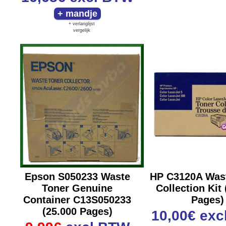
+ verlanglijst
vergelijk
Epson S050233 Waste
HP C3120A Was
Toner Genuine
Collection Kit
Container C13S050233
Pages)
(25.000 Pages)
10,00€
exc