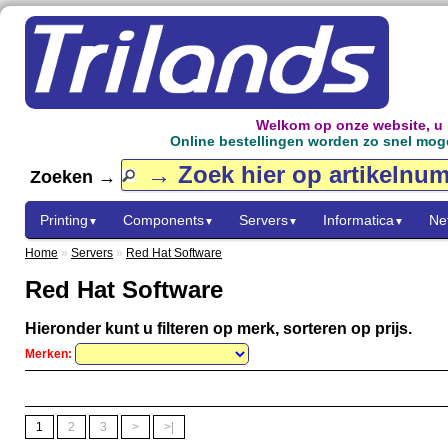
Welkom op onze website, u
Online bestellingen worden zo snel mogel
Zoeken →
Printing
Components
Servers
Informatica
Ne
▼
▼
▼
▼
Home
»
Servers
»
Red Hat Software
Red Hat Software
Hieronder kunt u filteren op merk, sorteren op prijs.
Merken:
1
2
3
>
>|