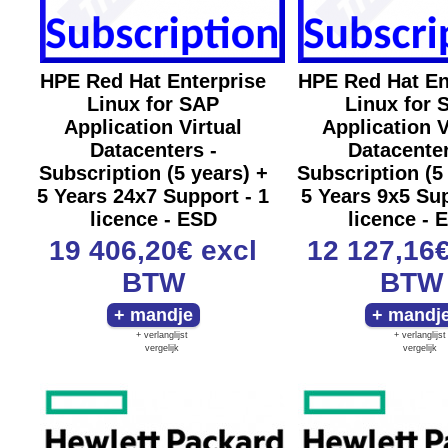
HPE Red Hat Enterprise
HPE Red Hat En
Linux for SAP
Linux for 
Application Virtual
Application V
Datacenters -
Datacenter
Subscription (5 years) +
Subscription (5
5 Years 24x7 Support - 1
5 Years 9x5 Sup
licence - ESD
licence - 
19 406,20€
excl
12 127,16
BTW
BTW
+ verlanglijst
+ verlanglijst
vergelijk
vergelijk