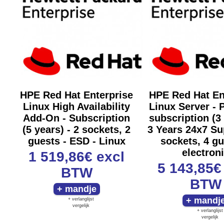
HPE Red Hat Enterprise
HPE Red Hat En
Linux High Availability
Linux Server -
Add-On - Subscription
subscription (3
(5 years) - 2 sockets, 2
3 Years 24x7 Su
guests - ESD - Linux
sockets, 4 gu
electron
1 519,86€
excl
5 143,85
BTW
BTW
+ verlanglijst
vergelijk
+ verlanglijst
vergelijk