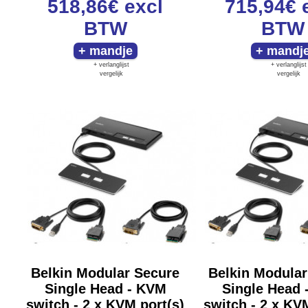
518,86€
excl
715,94€
BTW
BTW
+ verlanglijst
+ verlanglijst
vergelijk
vergelijk
Belkin Modular Secure
Belkin Modular
Single Head - KVM
Single Head 
switch - 2 x KVM port(s)
switch - 2 x KV