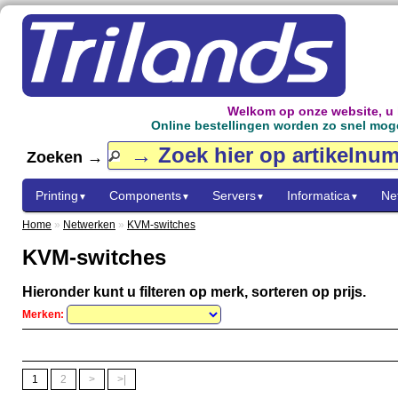
Welkom op onze website, u
Online bestellingen worden zo snel mogel
Zoeken →
Printing
Components
Servers
Informatica
Ne
▼
▼
▼
▼
Home
»
Netwerken
»
KVM-switches
KVM-switches
Hieronder kunt u filteren op merk, sorteren op prijs.
Merken:
1
2
>
>|