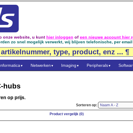
 onze website, u kunt
hier inloggen
of
een nieuwe account hier r
den zo snel mogelijk verwerkt, wij blijven telefonische, per emai
Informatica
Netwerken
Imaging
Peripherals
Softwar
▼
▼
▼
▼
C-hubs
en op prijs.
Sorteren op:
Product vergelijk (0)