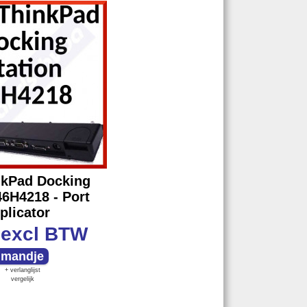
nkPad Docking
46H4218 - Port
plicator
excl BTW
+ verlanglijst
vergelijk