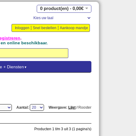
0 product(en) - 0,00€
Inloggen
Snel bestellen
Aankoop mandje
egistreren
.
l en online beschikbaar.
e + Diensten
▼
Aantal:
Weergave:
Lijst
/
Rooster
Producten 1 t/m 3 uit 3 (1 pagina's)