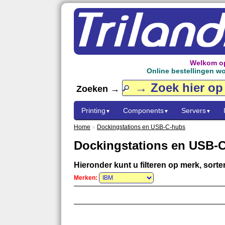
Welkom op
Online bestellingen wor
Zoeken →
Printing
Components
Servers
▼
▼
▼
Home
»
Dockingstations en USB-C-hubs
Dockingstations en USB-
Hieronder kunt u filteren op merk, sorter
Merken: