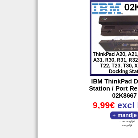
IBM ThinkPad D
Station / Port Re
02K8667
9,99€
excl
+ verlanglijst
vergelijk