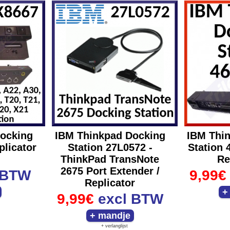
ocking
IBM Thinkpad Docking
IBM Thi
plicator
Station 27L0572 -
Station 
ThinkPad TransNote
Re
2675 Port Extender /
 BTW
9,99€
Replicator
9,99€
excl BTW
+ verlanglijst