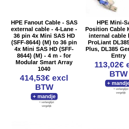
HPE Fanout Cable - SAS
HPE Mini-S
external cable - 4-Lane -
Position Cable 
36 pin 4x Mini SAS HD
internal cable k
(SFF-8644) (M) to 36 pin
ProLiant DL38
4x Mini SAS HD (SFF-
Plus, DL385 Ge
8644) (M) - 4 m - for
Entry
Modular Smart Array
113,02€
1040
BTW
414,53€
excl
BTW
+ verlanglijst
vergelijk
+ verlanglijst
vergelijk