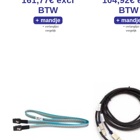
161,77€
excl
104,92€
BTW
BTW
+ verlanglijst
+ verlanglijst
vergelijk
vergelijk