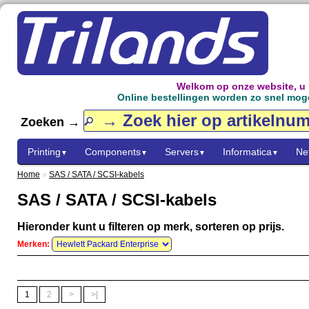
Welkom op onze website, u
Online bestellingen worden zo snel mogel
Zoeken →
Printing
Components
Servers
Informatica
Ne
▼
▼
▼
▼
Home
»
SAS / SATA / SCSI-kabels
SAS / SATA / SCSI-kabels
Hieronder kunt u filteren op merk, sorteren op prijs.
Merken:
1
2
>
>|