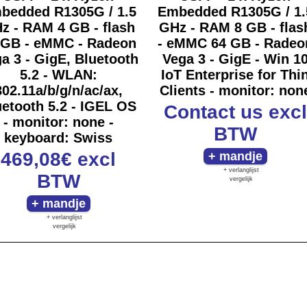
bedded R1305G / 1.5
Embedded R1305G / 1.
z - RAM 4 GB - flash
GHz - RAM 8 GB - flas
 GB - eMMC - Radeon
- eMMC 64 GB - Radeo
a 3 - GigE, Bluetooth
Vega 3 - GigE - Win 1
5.2 - WLAN:
IoT Enterprise for Thi
802.11a/b/g/n/ac/ax,
Clients - monitor: non
uetooth 5.2 - IGEL OS
Contact us
excl
- monitor: none -
BTW
keyboard: Swiss
469,08€
excl
+ verlanglijst
BTW
vergelijk
+ verlanglijst
vergelijk