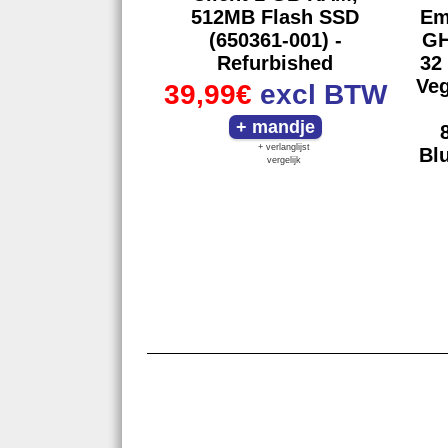
512MB Flash SSD
Em
(650361-001) -
GH
Refurbished
32
Veg
39,99€
excl BTW
+ verlanglijst
Bl
vergelijk