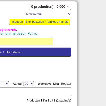
0 product(en) - 0,00€
Inloggen
Snel bestellen
Aankoop mandje
egistreren
.
l en online beschikbaar.
e + Diensten
▼
Aantal:
Weergave:
Lijst
/
Rooster
Producten 1 t/m 8 uit 8 (1 pagina's)