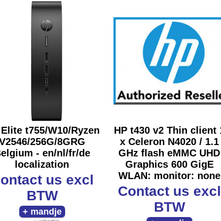
Elite t755/W10/Ryzen
HP t430 v2 Thin client 
V2546/256G/8GRG
x Celeron N4020 / 1.1
elgium - en/nl/fr/de
GHz flash eMMC UHD
localization
Graphics 600 GigE
WLAN: monitor: none
ontact us
excl
Contact us
excl
BTW
BTW