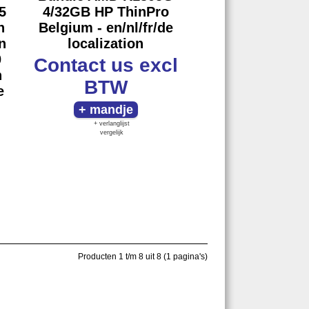
5
4/32GB HP ThinPro
h
Belgium - en/nl/fr/de
n
localization
0
Contact us
excl
n
BTW
e
+ verlanglijst
vergelijk
Producten 1 t/m 8 uit 8 (1 pagina's)