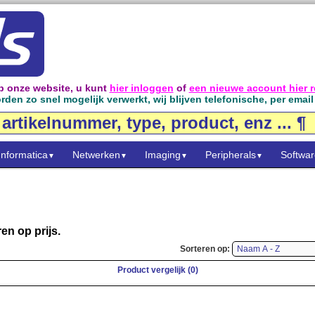
 onze website, u kunt
hier inloggen
of
een nieuwe account hier r
den zo snel mogelijk verwerkt, wij blijven telefonische, per emai
Informatica
Netwerken
Imaging
Peripherals
Softwar
▼
▼
▼
▼
en op prijs.
Sorteren op:
Product vergelijk (0)