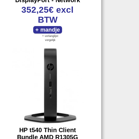
DisplayPort - Network
352,25€
excl
BTW
+ verlanglijst
vergelijk
HP t540 Thin Client
Bundle AMD R1305G