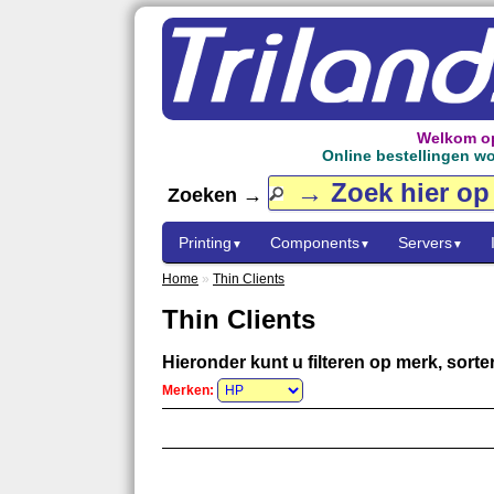
Welkom op
Online bestellingen wor
Zoeken →
Printing
Components
Servers
▼
▼
▼
Home
»
Thin Clients
Thin Clients
Hieronder kunt u filteren op merk, sorter
Merken: