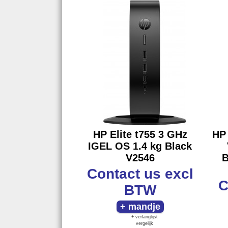
HP Elite t755 3 GHz
HP 
IGEL OS 1.4 kg Black
V2546
B
Contact us
excl
C
BTW
+ verlanglijst
vergelijk